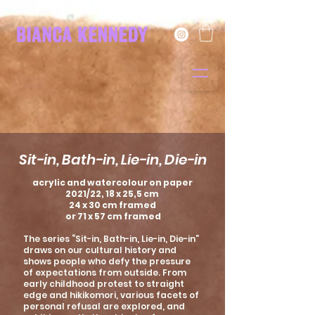
Sit-in, Bath-in, Lie-in, Die-in
acrylic and watercolour on paper
2021/22, 18 x 25,5 cm
24 x 30 cm framed
or 71 x 57 cm framed
The series “Sit-in, Bath-in, Lie-in, Die-in”
draws on our cultural history and
shows people who defy the pressure
of expectations from out­side. From
early childhood protest to straight
edge and hikikomori, various facets of
personal refusal are explored, and