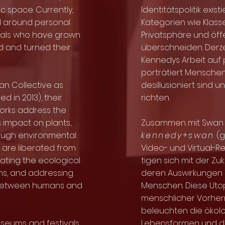
c space. Currently,
Identitätspolitik exist
d around personal
Kategorien wie Klass
duals who have grown
Privatsphäre und öf
ld and turned their
überschneiden. Derzei
Kennedys Arbeit auf 
porträtiert Menschen
an Collective as
desillusioniert sind 
d in 2013), their
richten.
works address the
s impact on plants,
Zusammen mit Swan C
ough environmental
kennedy
+
swan
(g
s are liberated from
Video- und Virtual-R
ating the ecological
tigen sich mit der Zu
rms, and addressing
deren Auswirkungen a
p between humans and
Menschen. Diese Uto
menschlicher Vorherr
beleuchten die ökolo
seums and festivals
Lebensformen und di