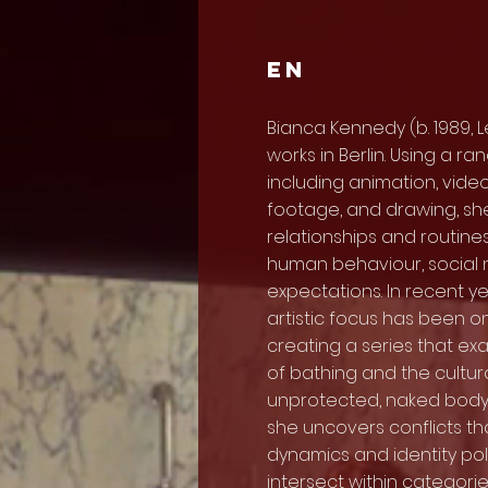
EN
Bianca Kennedy (b. 1989, L
works in Berlin. Using a r
including animation, video,
footage, and drawing, sh
relationships and routines
human behaviour, social 
expectations. In recent y
artistic focus has been o
creating a series that ex
of bathing and the cultur
unprotected, naked body.
she uncovers conflicts th
dynamics and identity pol
intersect within categorie