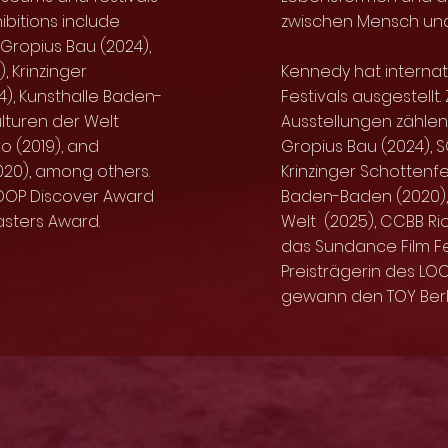
ibitions include
zwischen Mensch und
 Gropius Bau (2024),
, Krinzinger
Kennedy hat internat
), Kunsthalle Baden-
Festivals ausgestellt
lturen der Welt
Ausstellungen zählen u
o (2019), and
Gropius Bau (2024), 
020), among others.
Krinzinger Schottenfe
LOOP Discover Award
Baden-Baden (2020), 
asters Award.
Welt (2025), CCBB Ri
das Sundance Film Fest
Preisträgerin des LO
gewann den TOY Berli