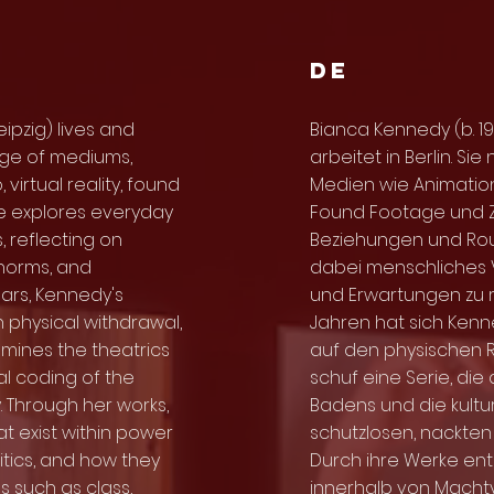
DE
eipzig) lives and
Bianca Kennedy (b. 19
ange of mediums,
arbeitet in Berlin. Si
 virtual reality, found
Medien wie Animation, 
e explores everyday
Found Footage und Z
, reflecting on
Beziehungen und Rou
norms, and
dabei menschliches 
ears, Kennedy's
und Erwartungen zu re
n physical withdrawal,
Jahren hat sich Kenn
amines the theatrics
auf den physischen R
al coding of the
schuf eine Serie, die
 Through her works,
Badens und die kultu
at exist within power
schutzlosen, nackten
itics, and how they
Durch ihre Werke enthü
s such as class,
innerhalb von Macht