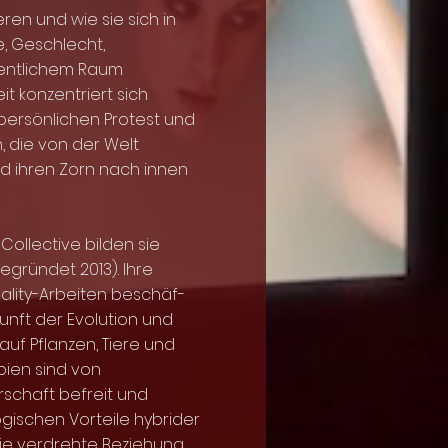
ieren und wie sie sich in
e, Geschlecht,
fentlichem Raum
t konzentriert sich
persönlichen Protest und
, die von der Welt
und ihren Zorn nach innen
ollective bilden sie
egründet 2013). Ihre
eality-Arbeiten beschäf-
kunft der Evolution und
uf Pflanzen, Tiere und
pien sind von
schaft befreit und
gischen Vorteile hybrider
e verdrehte Beziehung