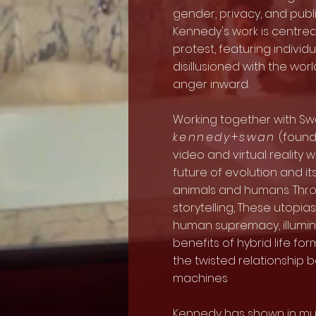
gender, privacy, and publi
Kennedy's work is centre
protest, featuring indivi
disillusioned with the wor
anger inward.
Working together with Sw
kennedy
+
swan
(founde
video and virtual reality 
future of evolution and it
animals and humans. Thr
storytelling, These utopia
human supremacy, illumin
benefits of hybrid life fo
the twisted relationshi
machines
Kennedy has shown in mu