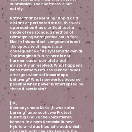
submission. Their softness is not
safety.
Rather than presenting utopia as a
distant or perfected state, this work
approaches it as a critical tool: a
mode of resistance, a method of
reimagining what justice could feel
like. In this context, vengeance is not
the opposite of hope; it is a
consequence of its systematic denial.
The imagined future here is not
harmonious or complete, but
insistently unresolved: What happens
when memory refuses silence? What
emerges when softness stops
behaving? What new worlds become
possible when power is interrupted by
those it overlooks?
​[DE]
Kennedys neue Serie „It was safer
burning“ untersucht wie Protest,
Rückzug und Rache koexistieren
können. In einem Nemesis-Bunny-
Hybrid wird das Niedliche bedrohlich,
das Zerbrechliche strategisch. Die